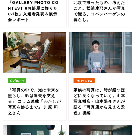
「GALLERY PHOTO CO
北欧で撮ったもの、考えた
NTEST #お部屋に飾りた
こと。松浦摩耶さんが写真
い1枚」入選者発表＆展示
で綴る、コペンハーゲンの
会レポート
暮らし。
「写真の中で、光は未来を
家族の写真は、時が経つほ
照らし、影は過去を支え
どに良くなっていく。山本
る」 コラム連載「わたしが
写真機店・山本陽介さんが
写真を飾るまで」 川原 和
語る「写真店から見える景
之さん
色」後編