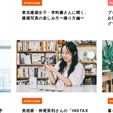
、
東京建築女子・李昀蓁さんに聞く、
プ
建築写真の楽しみ方〜撮り方編〜
お
グ
手
美術家・神尾茉利さんの「INSTAX
暮