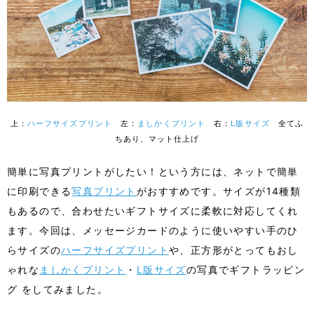
上：
ハーフサイズプリント
左：
ましかくプリント
右：
L版サイズ
全てふ
ちあり、マット仕上げ
簡単に写真プリントがしたい！という方には、ネットで簡単
に印刷できる
写真プリント
がおすすめです。サイズが14種類
もあるので、合わせたいギフトサイズに柔軟に対応してくれ
ます。今回は、メッセージカードのように使いやすい手のひ
らサイズの
ハーフサイズプリント
や、正方形がとってもおし
ゃれな
ましかくプリント
・
L版サイズ
の写真でギフトラッピン
グ をしてみました。